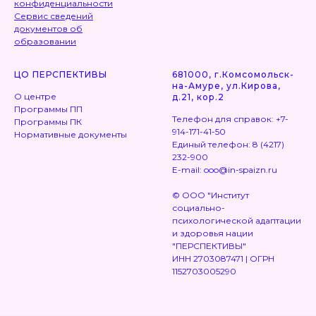
конфиденциальности
Сервис сведений
документов об
образовании
ЦО ПЕРСПЕКТИВЫ
681000, г.Комсомольск-
на-Амуре, ул.Кирова,
О центре
д.21, кор.2
Программы ПП
Телефон для справок: +7-
Программы ПК
914-171-41-50
Нормативные документы
Единый телефон: 8 (4217)
232-900
E-mail: ooo@in-spaizn.ru
© OOO "Институт
социально-
психологической адаптации
и здоровья нации
"ПЕРСПЕКТИВЫ"
ИНН 2703087471 | ОГРН
1152703005290