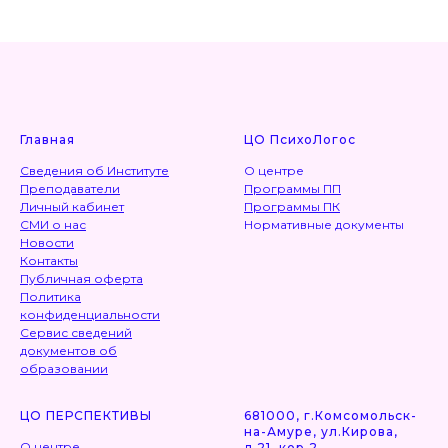
Главная
ЦО ПсихоЛогос
Сведения об Институте
О центре
Преподаватели
Программы ПП
Личный кабинет
Программы ПК
СМИ о нас
Нормативные документы
Новости
Контакты
Публичная оферта
Политика
конфиденциальности
Сервис сведений
документов об
образовании
ЦО ПЕРСПЕКТИВЫ
681000, г.Комсомольск-
на-Амуре, ул.Кирова,
О центре
д.21, кор.2