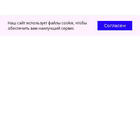
Наш сайт использует файлы cookie, чтобы
Согласен
обеспечить вам наилучший сервис
Главная
ЦО ПсихоЛогос
Сведения об Институте
О центре
Преподаватели
Программы ПП
Личный кабинет
Программы ПК
СМИ о нас
Нормативные документы
Новости
Контакты
Публичная оферта
Политика